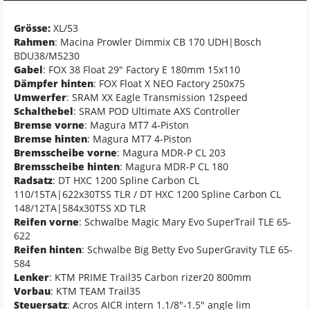
Grösse:
XL/53
Rahmen
: Macina Prowler Dimmix CB 170 UDH|Bosch
BDU38/M5230
Gabel
: FOX 38 Float 29" Factory E 180mm 15x110
Dämpfer hinten
: FOX Float X NEO Factory 250x75
Umwerfer
: SRAM XX Eagle Transmission 12speed
Schalthebel
: SRAM POD Ultimate AXS Controller
Bremse vorne
: Magura MT7 4-Piston
Bremse hinten
: Magura MT7 4-Piston
Bremsscheibe vorne
: Magura MDR-P CL 203
Bremsscheibe hinten
: Magura MDR-P CL 180
Radsatz
: DT HXC 1200 Spline Carbon CL
110/15TA|622x30TSS TLR / DT HXC 1200 Spline Carbon CL
148/12TA|584x30TSS XD TLR
Reifen vorne
: Schwalbe Magic Mary Evo SuperTrail TLE 65-
622
Reifen hinten
: Schwalbe Big Betty Evo SuperGravity TLE 65-
584
Lenker
: KTM PRIME Trail35 Carbon rizer20 800mm
Vorbau
: KTM TEAM Trail35
Steuersatz
: Acros AICR intern 1.1/8"-1.5" angle lim