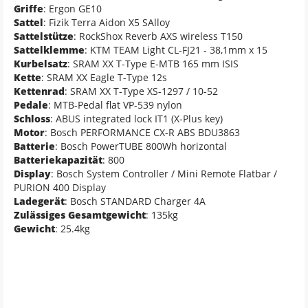
Griffe
: Ergon GE10
Sattel
: Fizik Terra Aidon X5 SAlloy
Sattelstütze
: RockShox Reverb AXS wireless T150
Sattelklemme
: KTM TEAM Light CL-FJ21 - 38,1mm x 15
Kurbelsatz
: SRAM XX T-Type E-MTB 165 mm ISIS
Kette
: SRAM XX Eagle T-Type 12s
Kettenrad
: SRAM XX T-Type XS-1297 / 10-52
Pedale
: MTB-Pedal flat VP-539 nylon
Schloss
: ABUS integrated lock IT1 (X-Plus key)
Motor
: Bosch PERFORMANCE CX-R ABS BDU3863
Batterie
: Bosch PowerTUBE 800Wh horizontal
Batteriekapazität
: 800
Display
: Bosch System Controller / Mini Remote Flatbar /
PURION 400 Display
Ladegerät
: Bosch STANDARD Charger 4A
Zulässiges Gesamtgewicht
: 135kg
Gewicht
: 25.4kg