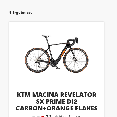
1 Ergebnisse
KTM MACINA REVELATOR
SX PRIME Di2
CARBON+ORANGE FLAKES
(ORANGE+MATT BLACK)
Z.Z. nicht verfügbar