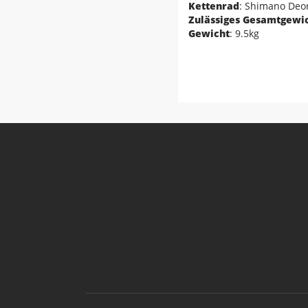
Kettenrad
: Shimano Deo
Zulässiges Gesamtgewi
Gewicht
: 9.5kg