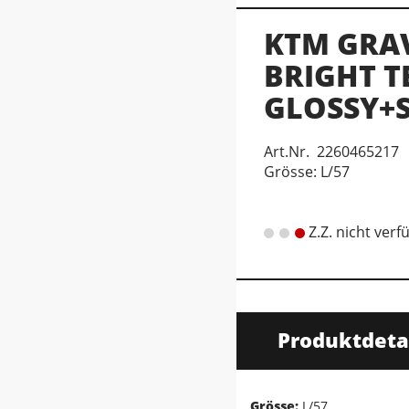
KTM GRAV
BRIGHT T
GLOSSY+S
Art.Nr. 2260465217
Grösse: L/57
Z.Z. nicht verf
Produktdeta
Grösse:
L/57