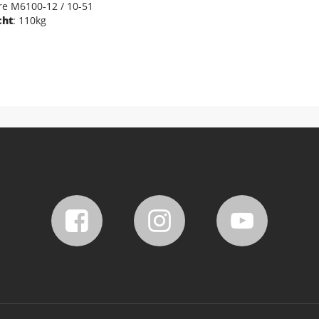
re M6100-12 / 10-51
cht
: 110kg