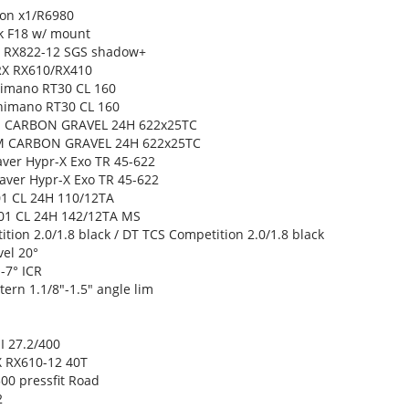
bon x1/R6980
rk F18 w/ mount
X RX822-12 SGS shadow+
RX RX610/RX410
himano RT30 CL 160
Shimano RT30 CL 160
M CARBON GRAVEL 24H 622x25TC
M CARBON GRAVEL 24H 622x25TC
aver Hypr-X Exo TR 45-622
eaver Hypr-X Exo TR 45-622
01 CL 24H 110/12TA
01 CL 24H 142/12TA MS
tion 2.0/1.8 black / DT TCS Competition 2.0/1.8 black
vel 20°
-7° ICR
tern 1.1/8"-1.5" angle lim
I 27.2/400
 RX610-12 40T
00 pressfit Road
2