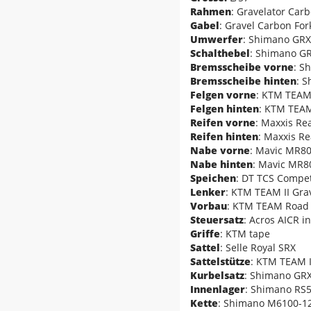
Rahmen
: Gravelator Car
Gabel
: Gravel Carbon Fo
Umwerfer
: Shimano GR
Schalthebel
: Shimano G
Bremsscheibe vorne
: S
Bremsscheibe hinten
: 
Felgen vorne
: KTM TEA
Felgen hinten
: KTM TEA
Reifen vorne
: Maxxis Re
Reifen hinten
: Maxxis R
Nabe vorne
: Mavic MR8
Nabe hinten
: Mavic MR8
Speichen
: DT TCS Competi
Lenker
: KTM TEAM II Gra
Vorbau
: KTM TEAM Road 
Steuersatz
: Acros AICR in
Griffe
: KTM tape
Sattel
: Selle Royal SRX
Sattelstütze
: KTM TEAM I
Kurbelsatz
: Shimano GRX
Innenlager
: Shimano RS5
Kette
: Shimano M6100-1