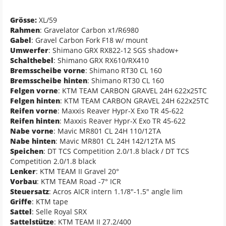
Grösse:
XL/59
Rahmen
: Gravelator Carbon x1/R6980
Gabel
: Gravel Carbon Fork F18 w/ mount
Umwerfer
: Shimano GRX RX822-12 SGS shadow+
Schalthebel
: Shimano GRX RX610/RX410
Bremsscheibe vorne
: Shimano RT30 CL 160
Bremsscheibe hinten
: Shimano RT30 CL 160
Felgen vorne
: KTM TEAM CARBON GRAVEL 24H 622x25TC
Felgen hinten
: KTM TEAM CARBON GRAVEL 24H 622x25TC
Reifen vorne
: Maxxis Reaver Hypr-X Exo TR 45-622
Reifen hinten
: Maxxis Reaver Hypr-X Exo TR 45-622
Nabe vorne
: Mavic MR801 CL 24H 110/12TA
Nabe hinten
: Mavic MR801 CL 24H 142/12TA MS
Speichen
: DT TCS Competition 2.0/1.8 black / DT TCS
Competition 2.0/1.8 black
Lenker
: KTM TEAM II Gravel 20°
Vorbau
: KTM TEAM Road -7° ICR
Steuersatz
: Acros AICR intern 1.1/8"-1.5" angle lim
Griffe
: KTM tape
Sattel
: Selle Royal SRX
Sattelstütze
: KTM TEAM II 27.2/400