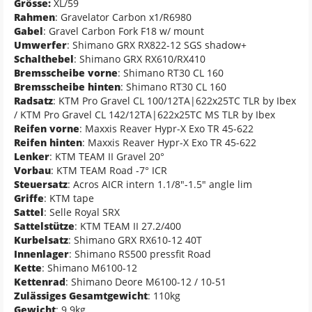
Grösse:
XL/59
Rahmen
: Gravelator Carbon x1/R6980
Gabel
: Gravel Carbon Fork F18 w/ mount
Umwerfer
: Shimano GRX RX822-12 SGS shadow+
Schalthebel
: Shimano GRX RX610/RX410
Bremsscheibe vorne
: Shimano RT30 CL 160
Bremsscheibe hinten
: Shimano RT30 CL 160
Radsatz
: KTM Pro Gravel CL 100/12TA|622x25TC TLR by Ibex
/ KTM Pro Gravel CL 142/12TA|622x25TC MS TLR by Ibex
Reifen vorne
: Maxxis Reaver Hypr-X Exo TR 45-622
Reifen hinten
: Maxxis Reaver Hypr-X Exo TR 45-622
Lenker
: KTM TEAM II Gravel 20°
Vorbau
: KTM TEAM Road -7° ICR
Steuersatz
: Acros AICR intern 1.1/8"-1.5" angle lim
Griffe
: KTM tape
Sattel
: Selle Royal SRX
Sattelstütze
: KTM TEAM II 27.2/400
Kurbelsatz
: Shimano GRX RX610-12 40T
Innenlager
: Shimano RS500 pressfit Road
Kette
: Shimano M6100-12
Kettenrad
: Shimano Deore M6100-12 / 10-51
Zulässiges Gesamtgewicht
: 110kg
Gewicht
: 9.9kg