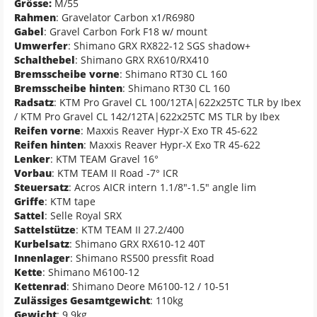
Grösse:
M/55
Rahmen
: Gravelator Carbon x1/R6980
Gabel
: Gravel Carbon Fork F18 w/ mount
Umwerfer
: Shimano GRX RX822-12 SGS shadow+
Schalthebel
: Shimano GRX RX610/RX410
Bremsscheibe vorne
: Shimano RT30 CL 160
Bremsscheibe hinten
: Shimano RT30 CL 160
Radsatz
: KTM Pro Gravel CL 100/12TA|622x25TC TLR by Ibex
/ KTM Pro Gravel CL 142/12TA|622x25TC MS TLR by Ibex
Reifen vorne
: Maxxis Reaver Hypr-X Exo TR 45-622
Reifen hinten
: Maxxis Reaver Hypr-X Exo TR 45-622
Lenker
: KTM TEAM Gravel 16°
Vorbau
: KTM TEAM II Road -7° ICR
Steuersatz
: Acros AICR intern 1.1/8"-1.5" angle lim
Griffe
: KTM tape
Sattel
: Selle Royal SRX
Sattelstütze
: KTM TEAM II 27.2/400
Kurbelsatz
: Shimano GRX RX610-12 40T
Innenlager
: Shimano RS500 pressfit Road
Kette
: Shimano M6100-12
Kettenrad
: Shimano Deore M6100-12 / 10-51
Zulässiges Gesamtgewicht
: 110kg
Gewicht
: 9.9kg