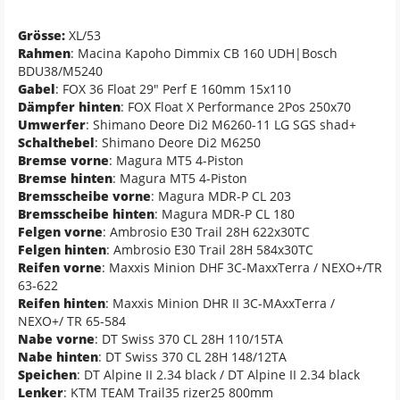
Grösse:
XL/53
Rahmen
: Macina Kapoho Dimmix CB 160 UDH|Bosch
BDU38/M5240
Gabel
: FOX 36 Float 29" Perf E 160mm 15x110
Dämpfer hinten
: FOX Float X Performance 2Pos 250x70
Umwerfer
: Shimano Deore Di2 M6260-11 LG SGS shad+
Schalthebel
: Shimano Deore Di2 M6250
Bremse vorne
: Magura MT5 4-Piston
Bremse hinten
: Magura MT5 4-Piston
Bremsscheibe vorne
: Magura MDR-P CL 203
Bremsscheibe hinten
: Magura MDR-P CL 180
Felgen vorne
: Ambrosio E30 Trail 28H 622x30TC
Felgen hinten
: Ambrosio E30 Trail 28H 584x30TC
Reifen vorne
: Maxxis Minion DHF 3C-MaxxTerra / NEXO+/TR
63-622
Reifen hinten
: Maxxis Minion DHR II 3C-MAxxTerra /
NEXO+/ TR 65-584
Nabe vorne
: DT Swiss 370 CL 28H 110/15TA
Nabe hinten
: DT Swiss 370 CL 28H 148/12TA
Speichen
: DT Alpine II 2.34 black / DT Alpine II 2.34 black
Lenker
: KTM TEAM Trail35 rizer25 800mm