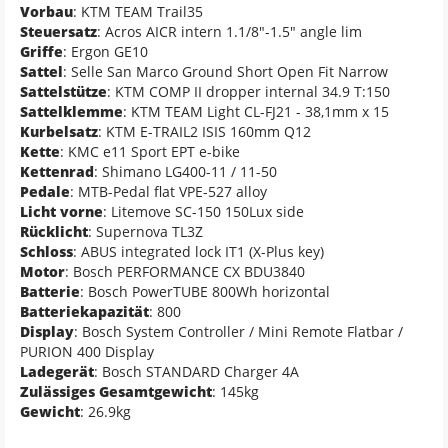
Vorbau
: KTM TEAM Trail35
Steuersatz
: Acros AICR intern 1.1/8"-1.5" angle lim
Griffe
: Ergon GE10
Sattel
: Selle San Marco Ground Short Open Fit Narrow
Sattelstütze
: KTM COMP II dropper internal 34.9 T:150
Sattelklemme
: KTM TEAM Light CL-FJ21 - 38,1mm x 15
Kurbelsatz
: KTM E-TRAIL2 ISIS 160mm Q12
Kette
: KMC e11 Sport EPT e-bike
Kettenrad
: Shimano LG400-11 / 11-50
Pedale
: MTB-Pedal flat VPE-527 alloy
Licht vorne
: Litemove SC-150 150Lux side
Rücklicht
: Supernova TL3Z
Schloss
: ABUS integrated lock IT1 (X-Plus key)
Motor
: Bosch PERFORMANCE CX BDU3840
Batterie
: Bosch PowerTUBE 800Wh horizontal
Batteriekapazität
: 800
Display
: Bosch System Controller / Mini Remote Flatbar /
PURION 400 Display
Ladegerät
: Bosch STANDARD Charger 4A
Zulässiges Gesamtgewicht
: 145kg
Gewicht
: 26.9kg