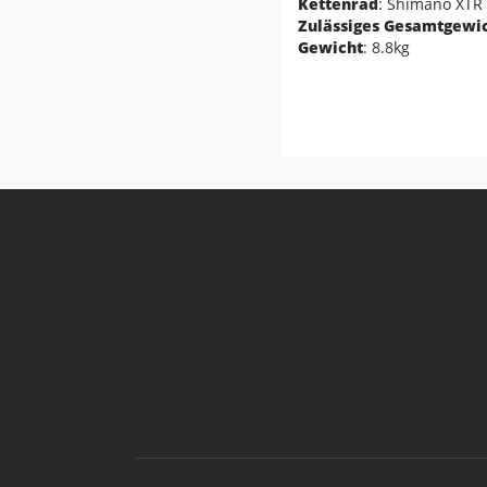
Kettenrad
: Shimano XTR
Zulässiges Gesamtgewi
Gewicht
: 8.8kg