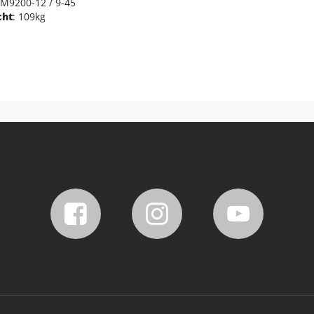
 M9200-12 / 9-45
cht
: 109kg