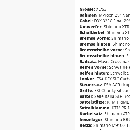
Grösse:
XL/53
Rahmen
: Myroon 29" N
Gabel
: FOX 32SC Float 2
Umwerfer
: Shimano XTR
Schalthebel
: Shimano X
Bremse vorne
: Shimano
Bremse hinten
: Shimano
Bremsscheibe vorne
: S
Bremsscheibe hinten
: 
Radsatz
: Mavic Crossmax
Reifen vorne
: Schwalbe 
Reifen hinten
: Schwalbe
Lenker
: FSA KFX SIC Ca
Steuersatz
: FSA ACR drop
Griffe
: ESI Chunky silicon
Sattel
: Selle Italia SLR B
Sattelstütze
: KTM PRIME 
Sattelklemme
: KTM PRI
Kurbelsatz
: Shimano XT
Innenlager
: Shimano BB9
Kette
: Shimano M9100-1