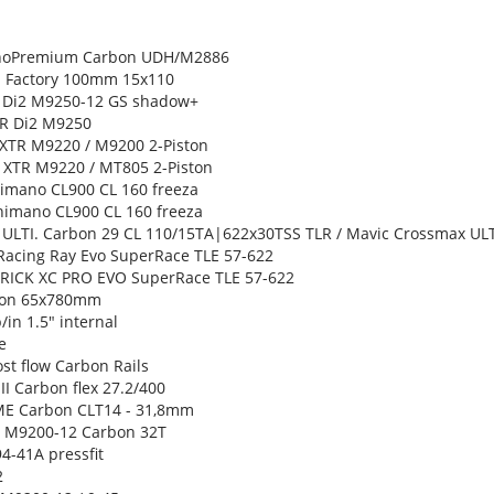
anoPremium Carbon UDH/M2886
9" Factory 100mm 15x110
 Di2 M9250-12 GS shadow+
TR Di2 M9250
 XTR M9220 / M9200 2-Piston
 XTR M9220 / MT805 2-Piston
himano CL900 CL 160 freeza
Shimano CL900 CL 160 freeza
 ULTI. Carbon 29 CL 110/15TA|622x30TSS TLR / Mavic Crossmax UL
Racing Ray Evo SuperRace TLE 57-622
 RICK XC PRO EVO SuperRace TLE 57-622
rbon 65x780mm
/in 1.5" internal
e
oost flow Carbon Rails
II Carbon flex 27.2/400
ME Carbon CLT14 - 31,8mm
R M9200-12 Carbon 32T
4-41A pressfit
2