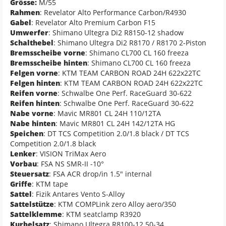
Grösse:
M/55
Rahmen
: Revelator Alto Performance Carbon/R4930
Gabel
: Revelator Alto Premium Carbon F15
Umwerfer
: Shimano Ultegra Di2 R8150-12 shadow
Schalthebel
: Shimano Ultegra Di2 R8170 / R8170 2-Piston
Bremsscheibe vorne
: Shimano CL700 CL 160 freeza
Bremsscheibe hinten
: Shimano CL700 CL 160 freeza
Felgen vorne
: KTM TEAM CARBON ROAD 24H 622x22TC
Felgen hinten
: KTM TEAM CARBON ROAD 24H 622x22TC
Reifen vorne
: Schwalbe One Perf. RaceGuard 30-622
Reifen hinten
: Schwalbe One Perf. RaceGuard 30-622
Nabe vorne
: Mavic MR801 CL 24H 110/12TA
Nabe hinten
: Mavic MR801 CL 24H 142/12TA HG
Speichen
: DT TCS Competition 2.0/1.8 black / DT TCS
Competition 2.0/1.8 black
Lenker
: VISION TriMax Aero
Vorbau
: FSA NS SMR-II -10°
Steuersatz
: FSA ACR drop/in 1.5" internal
Griffe
: KTM tape
Sattel
: Fizik Antares Vento S-Alloy
Sattelstütze
: KTM COMPLink zero Alloy aero/350
Sattelklemme
: KTM seatclamp R3920
Kurbelsatz
: Shimano Ultegra R8100-12 50-34