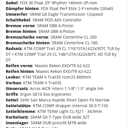
Gabel
: FOX 36 Float 29" Rhythm 140mm 2P-rem
Dämpfer hinten
: FOX Float Perf Elite 2-P remote 230x65
Umwerfer
: SRAM GX Eagle Transmission 12speed
Schalthebel
: SRAM POD AXS Controller
Bremse vorne
: SRAM DB8 4-Piston
Bremse hinten
: SRAM DB8 4-Piston
Bremsscheibe vorne
: SRAM Centerline CL 200
Bremsscheibe hinten
: SRAM Centerline CL 180
Radsatz
: KTM COMP Trail 29 CL 110/15TA|622x30TC TLR by
DT / KTM COMP Trail 29 CL 148/12TA|622x30TC XD TLR by
DT
Reifen vorne
: Maxxis Rekon EXO/TR 62-622
Reifen hinten
: Maxxis Rekon EXO/TR 62-622
Lenker
: KTM TEAM II Trail35 rizer25 800mm
Vorbau
: KTM TEAM II Trail35
Steuersatz
: Acros AICR intern 1.1/8"-1.5" angle lim
Griffe
: Ergon GE10 Evo ergonomic
Sattel
: Selle San Marco Aspide Short Open Fit Narrow
Sattelstütze
: KTM COMP dropper internal 30.9 T:150
Sattelklemme
: KTM TEAM Light CL-FJ21 - 34,9mm
Kurbelsatz
: SRAM GX T-Type DUB wide 32T
Innenlager
: SRAM DUB pressfit MTB wide