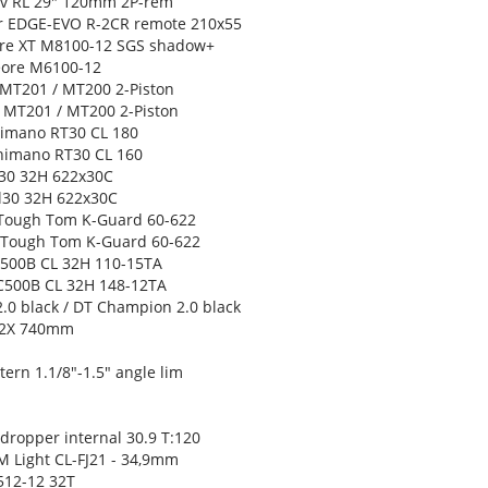
lv RL 29" 120mm 2P-rem
ur EDGE-EVO R-2CR remote 210x55
ore XT M8100-12 SGS shadow+
eore M6100-12
 MT201 / MT200 2-Piston
 MT201 / MT200 2-Piston
himano RT30 CL 180
Shimano RT30 CL 160
l30 32H 622x30C
al30 32H 622x30C
 Tough Tom K-Guard 60-622
 Tough Tom K-Guard 60-622
C500B CL 32H 110-15TA
C500B CL 32H 148-12TA
.0 black / DT Champion 2.0 black
t 2X 740mm
tern 1.1/8"-1.5" angle lim
ropper internal 30.9 T:120
M Light CL-FJ21 - 34,9mm
512-12 32T