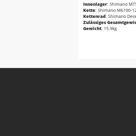
Innenlager
: Shimano MT5
Kette
: Shimano M6100-1
Kettenrad
: Shimano Deo
Zulässiges Gesamtgewi
Gewicht
: 15.9kg