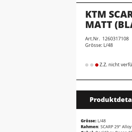
KTM SCAR
MATT (BL
Art.Nr. 1260317108
Grösse: L/48
Z.Z. nicht verf
Produktdeta
Grösse:
L/48
Rahmen
: SCARP 29" Allo