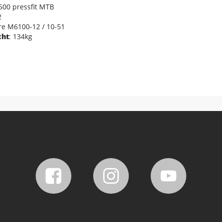
00 pressfit MTB
2
re M6100-12 / 10-51
cht
: 134kg