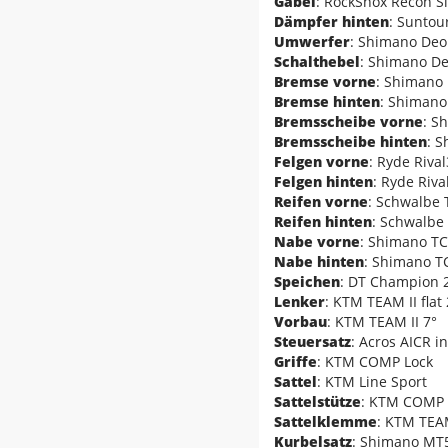
Gabel
: RockShox Recon S
Dämpfer hinten
: Sunto
Umwerfer
: Shimano De
Schalthebel
: Shimano D
Bremse vorne
: Shimano
Bremse hinten
: Shimano
Bremsscheibe vorne
: S
Bremsscheibe hinten
: 
Felgen vorne
: Ryde Riva
Felgen hinten
: Ryde Riv
Reifen vorne
: Schwalbe
Reifen hinten
: Schwalbe
Nabe vorne
: Shimano T
Nabe hinten
: Shimano T
Speichen
: DT Champion 2
Lenker
: KTM TEAM II fla
Vorbau
: KTM TEAM II 7°
Steuersatz
: Acros AICR in
Griffe
: KTM COMP Lock
Sattel
: KTM Line Sport
Sattelstütze
: KTM COMP d
Sattelklemme
: KTM TEA
Kurbelsatz
: Shimano MT