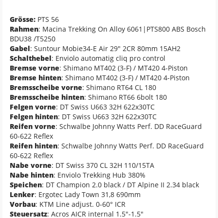
Grösse:
PTS 56
Rahmen
: Macina Trekking On Alloy 6061|PTS800 ABS Bosch
BDU38 /T5250
Gabel
: Suntour Mobie34-E Air 29" 2CR 80mm 15AH2
Schalthebel
: Enviolo automatig cliq pro control
Bremse vorne
: Shimano MT402 (3-F) / MT420 4-Piston
Bremse hinten
: Shimano MT402 (3-F) / MT420 4-Piston
Bremsscheibe vorne
: Shimano RT64 CL 180
Bremsscheibe hinten
: Shimano RT66 6bolt 180
Felgen vorne
: DT Swiss U663 32H 622x30TC
Felgen hinten
: DT Swiss U663 32H 622x30TC
Reifen vorne
: Schwalbe Johnny Watts Perf. DD RaceGuard
60-622 Reflex
Reifen hinten
: Schwalbe Johnny Watts Perf. DD RaceGuard
60-622 Reflex
Nabe vorne
: DT Swiss 370 CL 32H 110/15TA
Nabe hinten
: Enviolo Trekking Hub 380%
Speichen
: DT Champion 2.0 black / DT Alpine II 2.34 black
Lenker
: Ergotec Lady Town 31,8 690mm
Vorbau
: KTM Line adjust. 0-60° ICR
Steuersatz
: Acros AICR internal 1.5"-1.5"