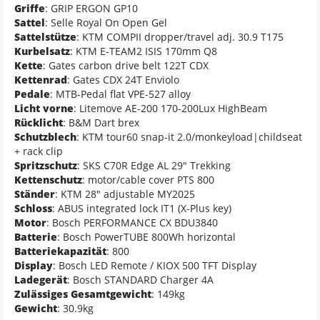
Griffe
: GRIP ERGON GP10
Sattel
: Selle Royal On Open Gel
Sattelstütze
: KTM COMPII dropper/travel adj. 30.9 T175
Kurbelsatz
: KTM E-TEAM2 ISIS 170mm Q8
Kette
: Gates carbon drive belt 122T CDX
Kettenrad
: Gates CDX 24T Enviolo
Pedale
: MTB-Pedal flat VPE-527 alloy
Licht vorne
: Litemove AE-200 170-200Lux HighBeam
Rücklicht
: B&M Dart brex
Schutzblech
: KTM tour60 snap-it 2.0/monkeyload|childseat
+ rack clip
Spritzschutz
: SKS C70R Edge AL 29" Trekking
Kettenschutz
: motor/cable cover PTS 800
Ständer
: KTM 28" adjustable MY2025
Schloss
: ABUS integrated lock IT1 (X-Plus key)
Motor
: Bosch PERFORMANCE CX BDU3840
Batterie
: Bosch PowerTUBE 800Wh horizontal
Batteriekapazität
: 800
Display
: Bosch LED Remote / KIOX 500 TFT Display
Ladegerät
: Bosch STANDARD Charger 4A
Zulässiges Gesamtgewicht
: 149kg
Gewicht
: 30.9kg