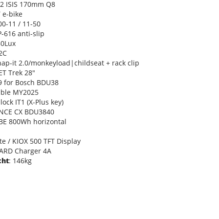
2 ISIS 170mm Q8
 e-bike
0-11 / 11-50
-616 anti-slip
80Lux
2C
nap-it 2.0/monkeyload|childseat + rack clip
ET Trek 28"
9 for Bosch BDU38
able MY2025
lock IT1 (X-Plus key)
NCE CX BDU3840
BE 800Wh horizontal
e / KIOX 500 TFT Display
ARD Charger 4A
cht
: 146kg