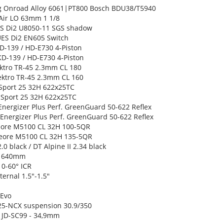
ng Onroad Alloy 6061|PT800 Bosch BDU38/T5940
Air LO 63mm 1 1/8
S Di2 U8050-11 SGS shadow
ES Di2 EN605 Switch
KD-139 / HD-E730 4-Piston
KD-139 / HD-E730 4-Piston
ektro TR-45 2.3mm CL 180
Tektro TR-45 2.3mm CL 160
 Sport 25 32H 622x25TC
 Sport 25 32H 622x25TC
Energizer Plus Perf. GreenGuard 50-622 Reflex
 Energizer Plus Perf. GreenGuard 50-622 Reflex
eore M5100 CL 32H 100-5QR
eore M5100 CL 32H 135-5QR
0 black / DT Alpine II 2.34 black
20 640mm
 0-60° ICR
ternal 1.5"-1.5"
 Evo
25-NCX suspension 30.9/350
e JD-SC99 - 34,9mm