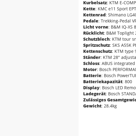
Kurbelsatz
: KTM E-COMP
Kette
: KMC e11 Sport EPT
Kettenrad
: Shimano LG40
Pedale
: Trekking-Pedal VP
Licht vorne
: B&M IQ-XS 
Rücklicht
: B&M Toplight 
Schutzblech
: KTM tour s
Spritzschutz
: SKS A55K P
Kettenschutz
: KTM type 
Ständer
: KTM 28" adjust
Schloss
: ABUS integrated 
Motor
: Bosch PERFORMA
Batterie
: Bosch PowerTU
Batteriekapazität
: 800
Display
: Bosch LED Remot
Ladegerät
: Bosch STAND
Zulässiges Gesamtgewi
Gewicht
: 28.4kg