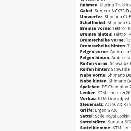
Rahmen
: Macina Trekki
Gabel
: Suntour NCX32-D 
Umwerfer
: Shimano CUE
Schalthebel
: Shimano CU
Bremse vorne
: Tektro T
Bremse hinten
: Tektro T
Bremsscheibe vorne
: T
Bremsscheibe hinten
: 
Felgen vorne
: Ambrosio
Felgen hinten
: Ambrosio
Reifen vorne
: Schwalbe 
Reifen hinten
: Schwalbe
Nabe vorne
: Shimano D
Nabe hinten
: Shimano D
Speichen
: DT Champion 2.
Lenker
: KTM Line rizer
Vorbau
: KTM Line adjust.
Steuersatz
: Acros AICR in
Griffe
: Ergon GP30
Sattel
: Selle Royal Lookin
Sattelstütze
: Suntour SP
Sattelklemme
: KTM Lin