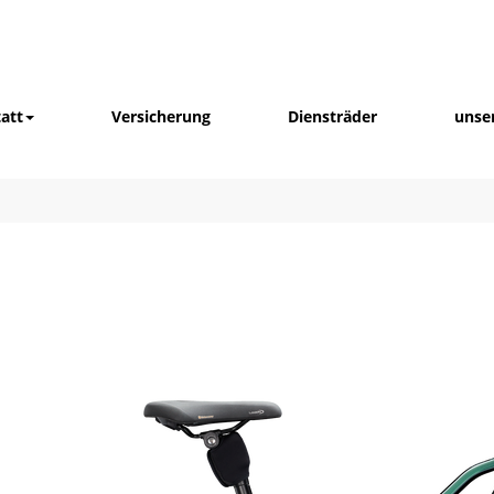
att
Versicherung
Diensträder
unse