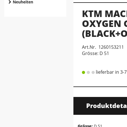
Neuheiten
KTM MACI
OXYGEN 
(BLACK+O
Art.Nr. 1260153211
Grösse: D 51
lieferbar in 3-
Produktdeta
Grösse:
D 51