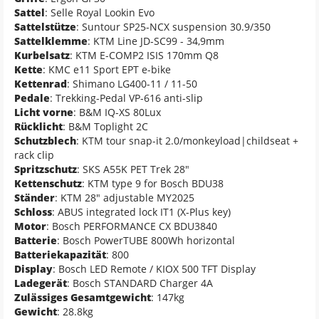
Sattel
: Selle Royal Lookin Evo
Sattelstütze
: Suntour SP25-NCX suspension 30.9/350
Sattelklemme
: KTM Line JD-SC99 - 34,9mm
Kurbelsatz
: KTM E-COMP2 ISIS 170mm Q8
Kette
: KMC e11 Sport EPT e-bike
Kettenrad
: Shimano LG400-11 / 11-50
Pedale
: Trekking-Pedal VP-616 anti-slip
Licht vorne
: B&M IQ-XS 80Lux
Rücklicht
: B&M Toplight 2C
Schutzblech
: KTM tour snap-it 2.0/monkeyload|childseat +
rack clip
Spritzschutz
: SKS A55K PET Trek 28"
Kettenschutz
: KTM type 9 for Bosch BDU38
Ständer
: KTM 28" adjustable MY2025
Schloss
: ABUS integrated lock IT1 (X-Plus key)
Motor
: Bosch PERFORMANCE CX BDU3840
Batterie
: Bosch PowerTUBE 800Wh horizontal
Batteriekapazität
: 800
Display
: Bosch LED Remote / KIOX 500 TFT Display
Ladegerät
: Bosch STANDARD Charger 4A
Zulässiges Gesamtgewicht
: 147kg
Gewicht
: 28.8kg