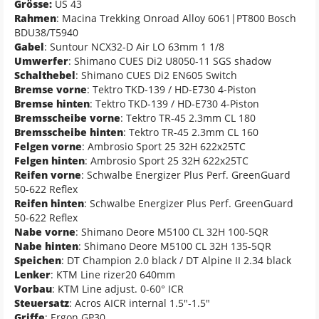
Grösse:
US 43
Rahmen
: Macina Trekking Onroad Alloy 6061|PT800 Bosch
BDU38/T5940
Gabel
: Suntour NCX32-D Air LO 63mm 1 1/8
Umwerfer
: Shimano CUES Di2 U8050-11 SGS shadow
Schalthebel
: Shimano CUES Di2 EN605 Switch
Bremse vorne
: Tektro TKD-139 / HD-E730 4-Piston
Bremse hinten
: Tektro TKD-139 / HD-E730 4-Piston
Bremsscheibe vorne
: Tektro TR-45 2.3mm CL 180
Bremsscheibe hinten
: Tektro TR-45 2.3mm CL 160
Felgen vorne
: Ambrosio Sport 25 32H 622x25TC
Felgen hinten
: Ambrosio Sport 25 32H 622x25TC
Reifen vorne
: Schwalbe Energizer Plus Perf. GreenGuard
50-622 Reflex
Reifen hinten
: Schwalbe Energizer Plus Perf. GreenGuard
50-622 Reflex
Nabe vorne
: Shimano Deore M5100 CL 32H 100-5QR
Nabe hinten
: Shimano Deore M5100 CL 32H 135-5QR
Speichen
: DT Champion 2.0 black / DT Alpine II 2.34 black
Lenker
: KTM Line rizer20 640mm
Vorbau
: KTM Line adjust. 0-60° ICR
Steuersatz
: Acros AICR internal 1.5"-1.5"
Griffe
: Ergon GP30