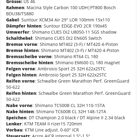
Grösse:
US 46
Rahmen
: Macina Style Carbon 100 UDH|PT800 Bosch
BDU38/T5880
Gabel
: Suntour XCM34 Air 29" LOR 100mm 15x110
Dämpfer hinten
: Suntour EDGE-EVO 2CR 190x45
Umwerfer
: Shimano CUES Di2 U8050-11 SGS shadow
Schalthebel
: Shimano CUES Di2 EN605 Switch
Bremse vorne
: Shimano MT402 (3-F) / MT420 4-Piston
Bremse hinten
: Shimano MT402 (3-F) / MT420 4-Piston
Bremsscheibe vorne
: Shimano RT64 CL 180
Bremsscheibe hinten
: Shimano EM600 CL 180 magnet
Felgen vorne
: Ambrosio Sport 25 32H 622x25TC
Felgen hinten
: Ambrosio Sport 25 32H 622x25TC
Reifen vorne
: Schwalbe Green Marathon Perf. GreenGuard
50-622
Reifen hinten
: Schwalbe Green Marathon Perf. GreenGuard
50-622
Nabe vorne
: Shimano TC500B CL 32H 110-15TA
Nabe hinten
: Shimano TC600B CL 32H 148-12TA
Speichen
: DT Champion 2.0 black / DT Alpine II 2.34 black
Lenker
: KTM TEAM II rizer15 720mm
Vorbau
: KTM Line adjust. 0-60° ICR
Steuersatz
: Acros AICR internal 1.5"-1.5"