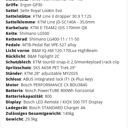
Griffe
: Ergon GP30
Sattel
: Selle Royal Lookin Evo
Sattelstütze
: KTM Line II dropper 30.9 T:125
Sattelklemme
: KTM Line JD-SC140A - 35,0mm
Kurbelsatz
: KTM E-TEAM2 ISIS 170mm Q8
Kette
: Shimano LG500
Kettenrad
: Shimano LG400-11 / 11-50
Pedale
: MTB-Pedal flat VPE-527 alloy
Licht vorne
: B&M IQ-XM 120-170Lux HighBeam
Rücklicht
: B&M Toplight 2C
Schutzblech
: KTM tour60 snap-it 2.0/monkeyload|rack clip
Spritzschutz
: SKS A65R PET Trek 29"
Ständer
: KTM 28" adjustable MY2025
Schloss
: ABUS integrated lock IT1 (X-Plus key)
Motor
: Bosch PERFORMANCE CX BDU3840
Batterie
: Bosch PowerTUBE 800Wh horizontal
Batteriekapazität
: 800
Display
: Bosch LED Remote / KIOX 500 TFT Display
Ladegerät
: Bosch STANDARD Charger 4A
Zulässiges Gesamtgewicht
: 140kg
Gewicht
: 29.9kg