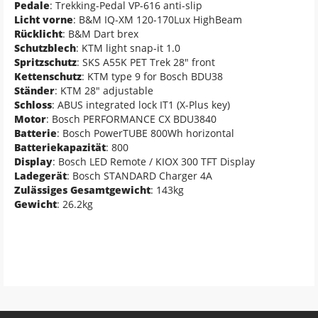
Pedale
: Trekking-Pedal VP-616 anti-slip
Licht vorne
: B&M IQ-XM 120-170Lux HighBeam
Rücklicht
: B&M Dart brex
Schutzblech
: KTM light snap-it 1.0
Spritzschutz
: SKS A55K PET Trek 28" front
Kettenschutz
: KTM type 9 for Bosch BDU38
Ständer
: KTM 28" adjustable
Schloss
: ABUS integrated lock IT1 (X-Plus key)
Motor
: Bosch PERFORMANCE CX BDU3840
Batterie
: Bosch PowerTUBE 800Wh horizontal
Batteriekapazität
: 800
Display
: Bosch LED Remote / KIOX 300 TFT Display
Ladegerät
: Bosch STANDARD Charger 4A
Zulässiges Gesamtgewicht
: 143kg
Gewicht
: 26.2kg