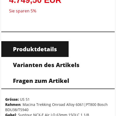
4.749,50 EUR
Sie sparen 5%
Produktdetails
Varianten des Artikels
Fragen zum Artikel
Grösse:
US 51
Rahmen
: Macina Trekking Onroad Alloy 6061|PT800 Bosch
BDU38/T5940
Gabel
: Suntour NCX-E Air LO 63mm 15QLC 1 1/8