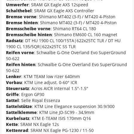
Umwerfer
: SRAM GX Eagle AXS 12speed
Schalthebel
: SRAM GX Eagle AXS Controller
Bremse vorne
: Shimano MT402 (3-F) / MT420 4-Piston
Bremse hinten
: Shimano MT402 (3-F) / MT420 4-Piston
Bremsscheibe vorne
: Shimano RT64 CL 180
Bremsscheibe hinten
: Shimano EM600 CL 160 magnet
Radsatz
: DT HU 1900 CL 100/15TA|622x25TC TLR / DT HU
1900 CL 135/5QR|622x25TC SS TLR
Reifen vorne
: Schwalbe G-One Overland Evo SuperGround
50-622
Reifen hinten
: Schwalbe G-One Overland Evo SuperGround
50-622
Lenker
: KTM TEAM low rizer 640mm
Vorbau
: KTM Line adjust. 0-60° ICR
Steuersatz
: Acros AICR internal 1.5"-1.5"
Griffe
: Ergon GP30
Sattel
: Selle Royal Essenza
Sattelstütze
: KTM Line Elegance suspension 30.9/300
Sattelklemme
: KTM Line JD-SC99 - 34,9mm
Kurbelsatz
: KTM E-TEAM ISIS 170mm Q16
Kette
: SRAM NX Eagle 12s
Kettenrad
: SRAM NX Eagle PG-1230 / 11-50